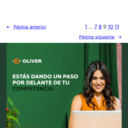
1
…
7
8
9
10
11
←
Página anterior
Página siguiente
→