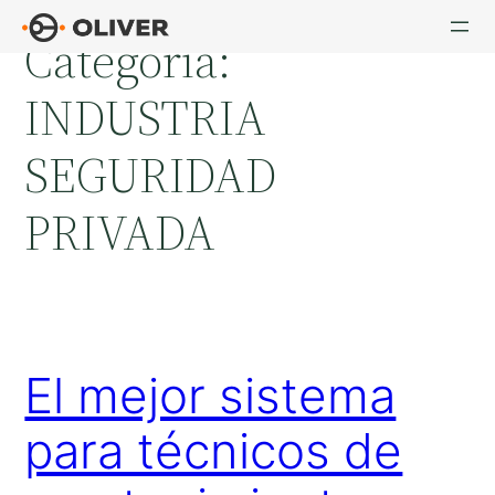
Saltar
Categoría:
al
contenido
INDUSTRIA
SEGURIDAD
PRIVADA
El mejor sistema
para técnicos de