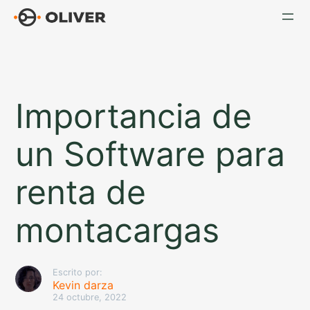
Saltar
al
contenido
Importancia de
un Software para
renta de
montacargas
Escrito por:
Kevin darza
24 octubre, 2022