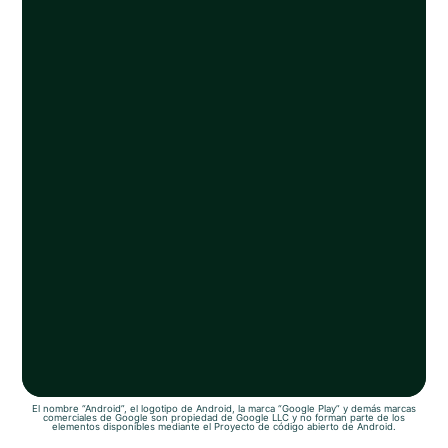
El nombre “Android”, el logotipo de Android, la marca “Google Play” y demás marcas
comerciales de Google son propiedad de Google LLC y no forman parte de los
elementos disponibles mediante el Proyecto de código abierto de Android.