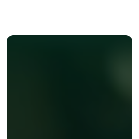
Módulo de Servicio Técnico
¡Arrastra, suelta y la ruta
estará completa!
Organiza fácilmente las rutas de tu equipo técnico con tan
solo unos clics, dirígete al módulo de servicio técnico
dentro de Oliver y organiza la secuencia en la que serán
visitados tus clientes. Al terminar podrás imprimirla o
enviarla como PDF.
Solicitar una demostración