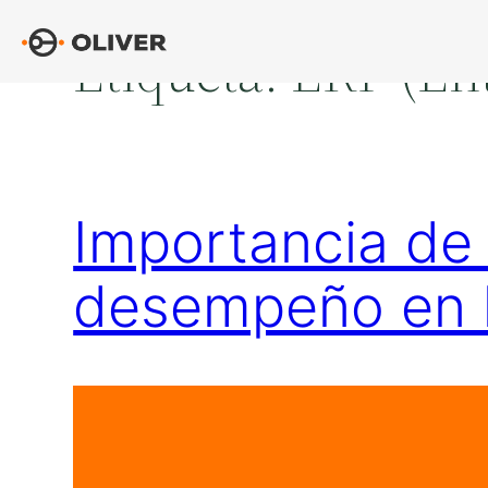
Saltar
Etiqueta:
ERP (Ent
al
contenido
Importancia de 
desempeño en l