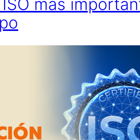
n ISO más importan
ipo