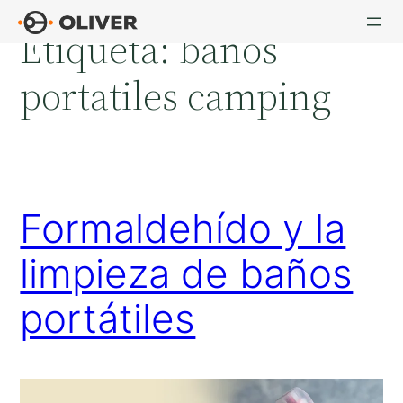
Saltar
Etiqueta:
baños
al
contenido
portatiles camping
Formaldehído y la
limpieza de baños
portátiles