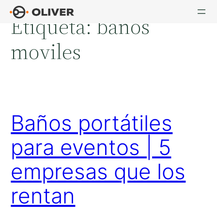
Saltar
Etiqueta:
baños
al
contenido
moviles
Baños portátiles
para eventos | 5
empresas que los
rentan