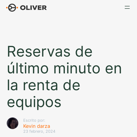
Saltar
al
contenido
Reservas de
último minuto en
la renta de
equipos
Escrito por:
Kevin darza
23 febrero, 2024