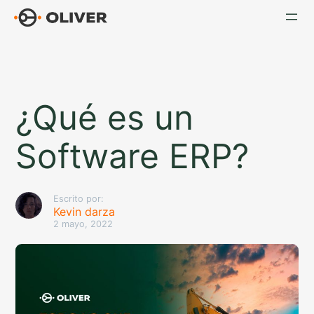
Saltar
al
contenido
¿Qué es un
Software ERP?
Escrito por:
Kevin darza
2 mayo, 2022