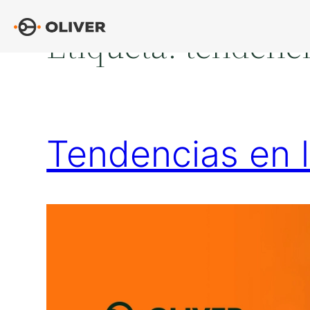
Saltar
Etiqueta:
tendenc
al
contenido
Tendencias en la