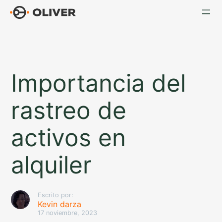
Saltar
al
contenido
Importancia del
rastreo de
activos en
alquiler
Escrito por:
Kevin darza
17 noviembre, 2023