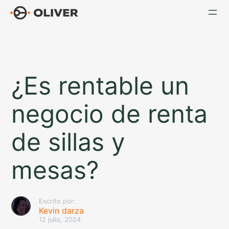
Saltar
al
contenido
¿Es rentable un
negocio de renta
de sillas y
mesas?
Escrito por:
Kevin darza
12 julio, 2024