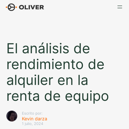
Saltar
al
contenido
El análisis de
rendimiento de
alquiler en la
renta de equipo
Escrito por:
Kevin darza
1 julio, 2024