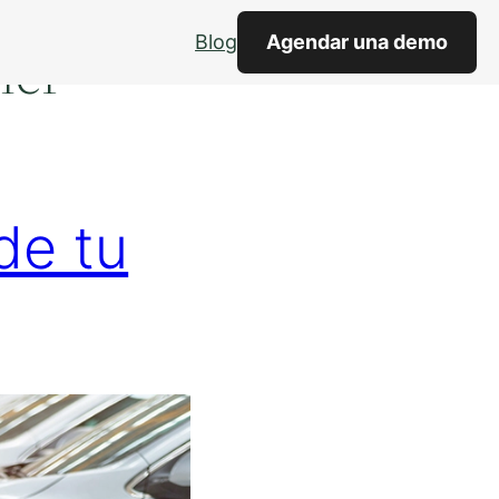
Blog
Agendar una demo
ler
de tu