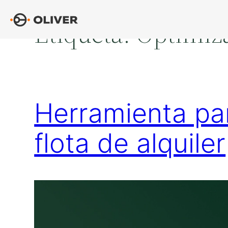
Saltar
Etiqueta:
Optimiza
al
contenido
Herramienta par
flota de alquiler