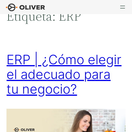
Saltar
Etiqueta:
ERP
al
contenido
ERP | ¿Cómo elegir
el adecuado para
tu negocio?