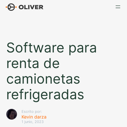
Saltar
al
contenido
Software para
renta de
camionetas
refrigeradas
Escrito por:
Kevin darza
1 junio, 2023