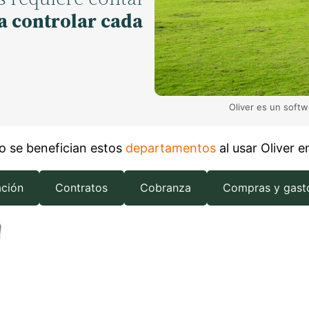
a controlar cada
Oliver es un softw
 se benefician estos
departamentos
al usar Oliver 
ación
Contratos
Cobranza
Compras y gast