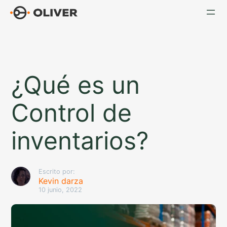
Saltar
al
contenido
¿Qué es un
Control de
inventarios?
Escrito por:
Kevin darza
10 junio, 2022