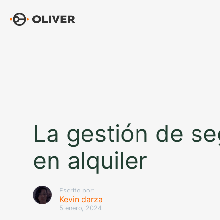
Saltar
al
contenido
La gestión de se
en alquiler
Escrito por:
Kevin darza
5 enero, 2024