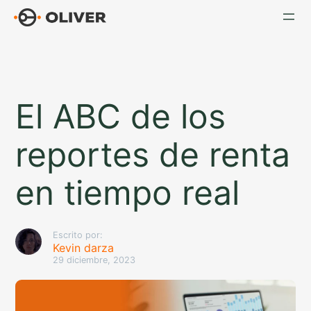
Saltar
al
contenido
El ABC de los
reportes de renta
en tiempo real
Escrito por:
Kevin darza
29 diciembre, 2023