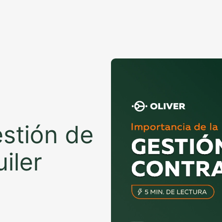
stión de
iler