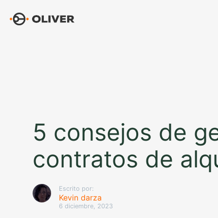
Saltar
al
contenido
5 consejos de ge
contratos de alqu
Escrito por:
Kevin darza
6 diciembre, 2023